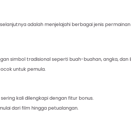
h selanjutnya adalah menjelajahi berbagai jenis permainan
dengan simbol tradisional seperti buah-buahan, angka, dan 
cocok untuk pemula.
 sering kali dilengkapi dengan fitur bonus.
ai dari film hingga petualangan.