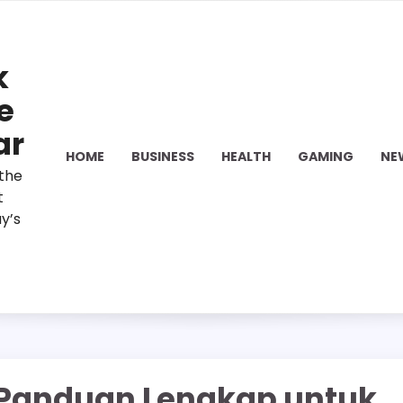
k
e
ar
HOME
BUSINESS
HEALTH
GAMING
NE
the
t
y’s
: Panduan Lengkap untuk