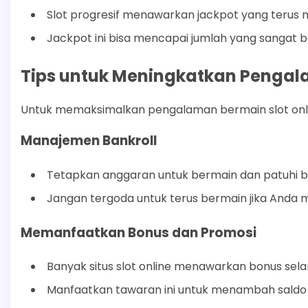
Slot progresif menawarkan jackpot yang terus 
Jackpot ini bisa mencapai jumlah yang sangat
Tips untuk Meningkatkan Pengal
Untuk memaksimalkan pengalaman bermain slot onli
Manajemen Bankroll
Tetapkan anggaran untuk bermain dan patuhi b
Jangan tergoda untuk terus bermain jika Anda 
Memanfaatkan Bonus dan Promosi
Banyak situs slot online menawarkan bonus sel
Manfaatkan tawaran ini untuk menambah saldo