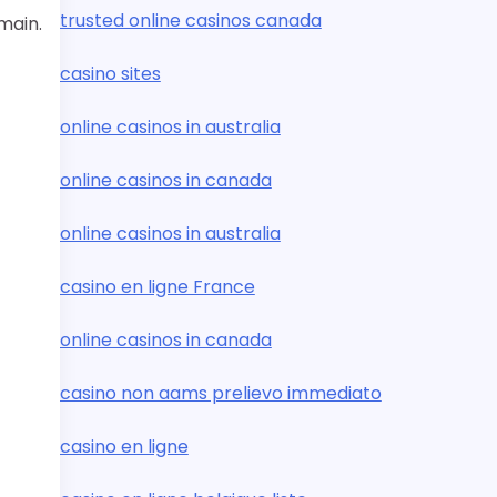
trusted online casinos canada
main.
casino sites
online casinos in australia
online casinos in canada
online casinos in australia
casino en ligne France
online casinos in canada
casino non aams prelievo immediato
casino en ligne