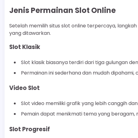
Jenis Permainan Slot Online
Setelah memilih situs slot online terpercaya, langka
yang ditawarkan.
Slot Klasik
Slot klasik biasanya terdiri dari tiga gulungan 
Permainan ini sederhana dan mudah dipahami, 
Video Slot
Slot video memiliki grafik yang lebih canggih dan
Pemain dapat menikmati tema yang beragam, mul
Slot Progresif