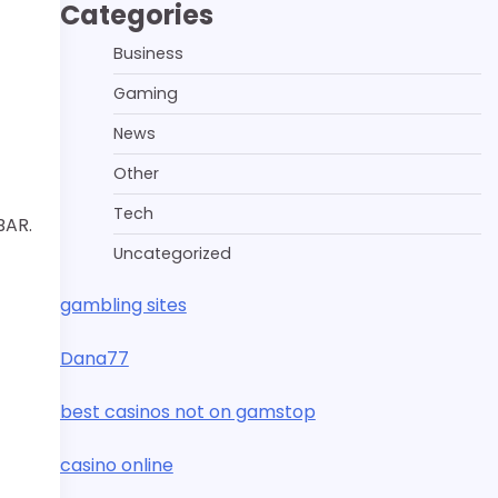
Categories
Business
Gaming
News
Other
Tech
BAR.
Uncategorized
gambling sites
Dana77
best casinos not on gamstop
casino online