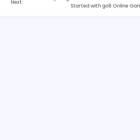
Next:
Started with go8 Online Ga