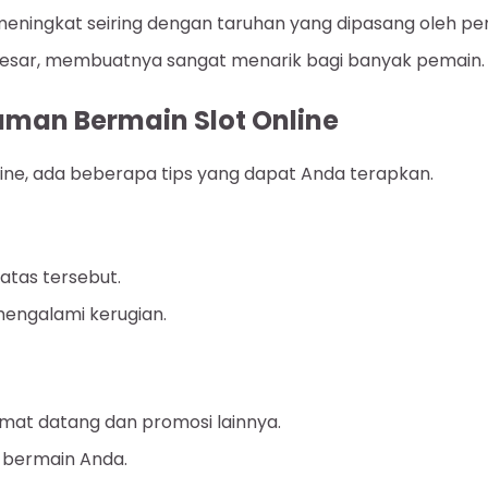
meningkat seiring dengan taruhan yang dipasang oleh pe
 besar, membuatnya sangat menarik bagi banyak pemain.
aman Bermain Slot Online
ne, ada beberapa tips yang dapat Anda terapkan.
atas tersebut.
mengalami kerugian.
amat datang dan promosi lainnya.
 bermain Anda.