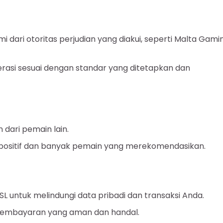
smi dari otoritas perjudian yang diakui, seperti Malta Gami
perasi sesuai dengan standar yang ditetapkan dan
 dari pemain lain.
n positif dan banyak pemain yang merekomendasikan.
SL untuk melindungi data pribadi dan transaksi Anda.
 pembayaran yang aman dan handal.