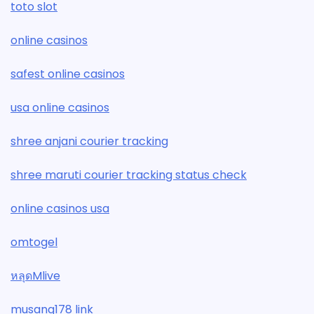
toto slot
online casinos
safest online casinos
usa online casinos
shree anjani courier tracking
shree maruti courier tracking status check
online casinos usa
omtogel
หลุดMlive
musang178 link