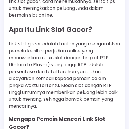
link slot gacor, cara menemukannya, serta tips
untuk meningkatkan peluang Anda dalam
bermain slot online.
Apa Itu Link Slot Gacor?
Link slot gacor adalah tautan yang mengarahkan
pemain ke situs perjudian online yang
menawarkan mesin slot dengan tingkat RTP
(Return to Player) yang tinggi. RTP adalah
persentase dari total taruhan yang akan
dibayarkan kembali kepada pemain dalam
jangka waktu tertentu. Mesin slot dengan RTP
tinggi umumnya memberikan peluang lebih baik
untuk menang, sehingga banyak pemain yang
mencarinya.
Mengapa Pemain Mencari Link Slot
Gacor?