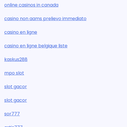
online casinos in canada
casino non aams prelievo immediato
casino en ligne
casino en ligne belgique liste
kaskus288
mpo slot
slot gacor
slot gacor
sor777