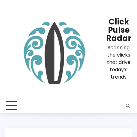
Skip
to
content
Click
Pulse
Radar
Scanning
the clicks
that drive
today’s
trends