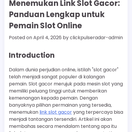
Menemukan Link Slot Gacor:
Panduan Lengkap untuk
Pemain Slot Online
Posted on
April 4, 2026
by
clickpulseradar-admin
Introduction
Dalam dunia perjudian online, istilah "slot gacor"
telah menjadi sangat populer di kalangan
pemain. Slot gacor merujuk pada mesin slot yang
memiliki peluang tinggi untuk memberikan
kemenangan kepada pemain. Dengan
banyaknya pilihan permainan yang tersedia,
menemukan
link slot gacor
yang terpercaya bisa
menjadi tantangan tersendiri. Artikel ini akan
membahas secara mendalam tentang apa itu