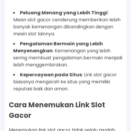
Peluang Menang yang Lebih Tinggi
:
Mesin slot gacor cenderung memberikan lebih
banyak kemenangan dibandingkan dengan
mesin slot lainnya.
Pengalaman Bermain yang Lebih
Menyenangkan
: Kemenangan yang lebih
sering membuat pengalaman bermain menjadi
lebih menggembirakan.
Kepercayaan pada Situs
: Link slot gacor
biasanya mengarah ke situs yang memiliki
reputasi baik dan aman.
Cara Menemukan Link Slot
Gacor
Menemukan link slot gacor tidak selalu mudah,