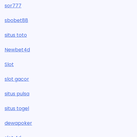
sor777
sbobet88
situs toto
Newbet4d
Slot
slot gacor
situs pulsa
situs togel
dewapoker