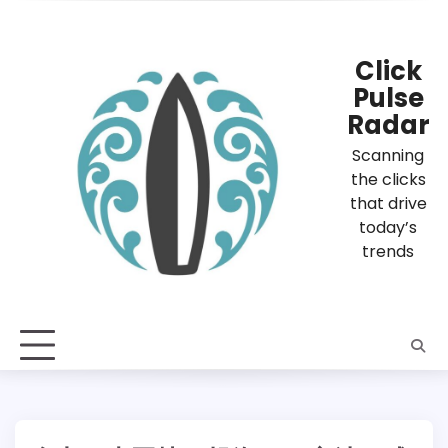
Skip
to
content
Click
Pulse
Radar
Scanning
the clicks
that drive
today’s
trends