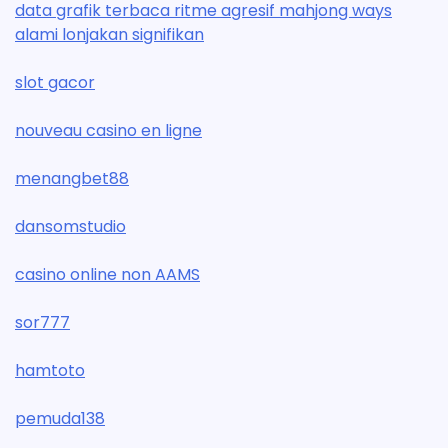
data grafik terbaca ritme agresif mahjong ways
alami lonjakan signifikan
slot gacor
nouveau casino en ligne
menangbet88
dansomstudio
casino online non AAMS
sor777
hamtoto
pemuda138