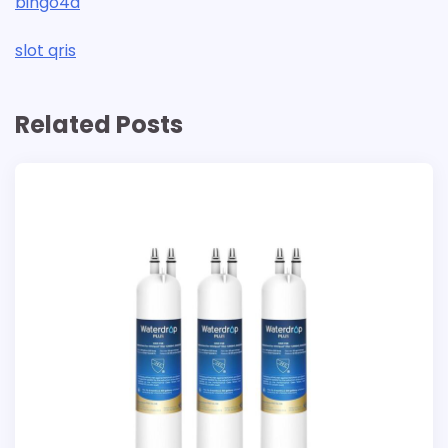
bingo4d
slot qris
Related Posts