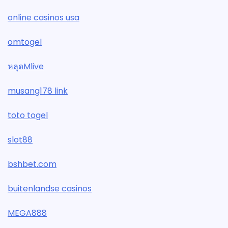
online casinos usa
omtogel
หลุดMlive
musang178 link
toto togel
slot88
bshbet.com
buitenlandse casinos
MEGA888