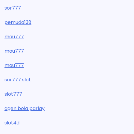
sor777
pemuda138
mau777
mau777
mau777
sor777 slot
slot777
agen bola parlay
slot4d